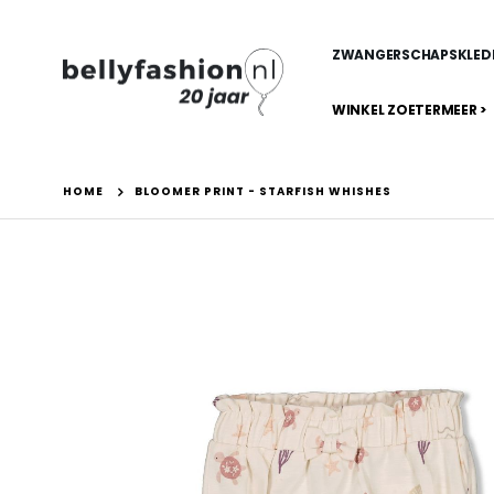
ZWANGERSCHAPSKLED
WINKEL ZOETERMEER >
HOME
BLOOMER PRINT - STARFISH WHISHES
Ga
naar
het
einde
van
de
afbeeldingen-
gallerij