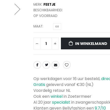
MERK:
FEETJE
BESCHIKBAARHEID:
OP VOORRAAD
MAAT
68
IN WINKELMAND
bloomer
Op werkdagen voor 16 uur besteld,
dire
print -
Gratis
geleverd vanaf €30 (NL)
Starfish
Whishes
Voordelig retour NL
Ook een
winkel
in Zoetermeer
Al 20 jaar
specialist
in zwangerschapskl
Klanten geven Bellyfashion een
9.7/10