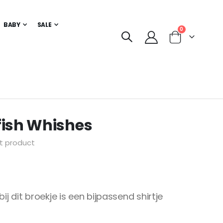
BABY
SALE
producten
0
Cart
fish Whishes
it product
bij dit broekje is een bijpassend shirtje