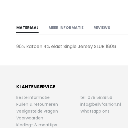
het
begin
van
de
afbeeldingen-
MATERIAAL
MEER INFORMATIE
REVIEWS
gallerij
96% katoen 4% elast Single Jersey SLUB 180G
KLANTENSERVICE
Bestelinformatie
tel: 079 5939156
Ruilen & retourneren
info@bellyfashion.nl
Veelgestelde vragen
Whatsapp ons
Voorwaarden
Kleding- & maattips