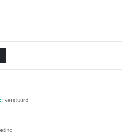
ct
verstuurd
eding