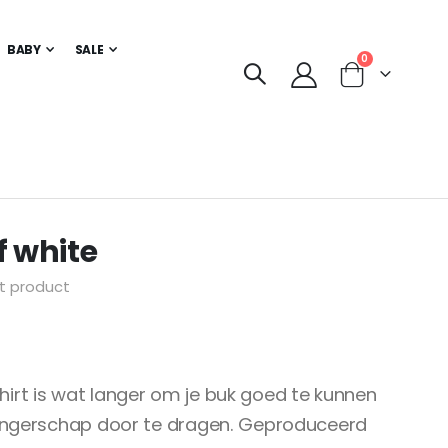
BABY
SALE
producten
0
Cart
f white
it product
 shirt is wat langer om je buk goed te kunnen
angerschap door te dragen. Geproduceerd